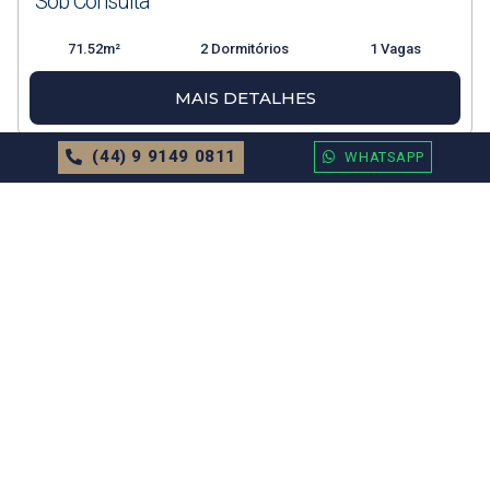
Sob Consulta
71.52m²
2 Dormitórios
1 Vagas
MAIS DETALHES
(44) 9 9149 0811
WHATSAPP