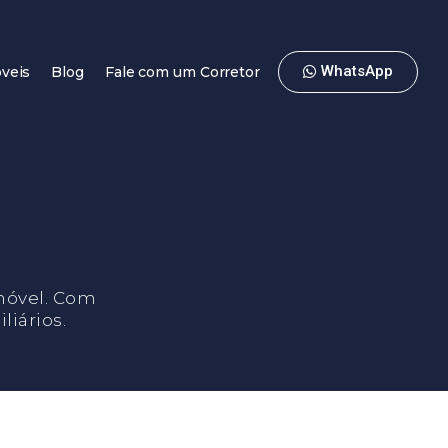
WhatsApp
veis
Blog
Fale com um Corretor
móvel. Com
iários.