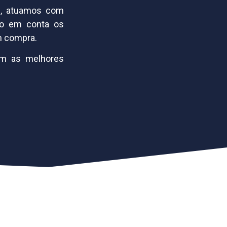
il, atuamos com
do em conta os
em compra.
om as melhores