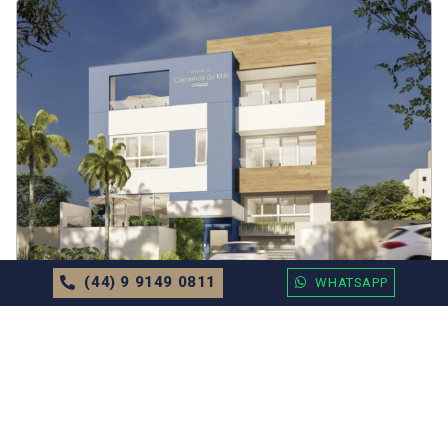
(44) 9 9149 0811
WHATSAPP
APARTAMENTO
EM
BALNEÁRIO CAMBORIÚ
Apartamento no Edifício Residencial
Caminhos do Mar
Sob Consulta