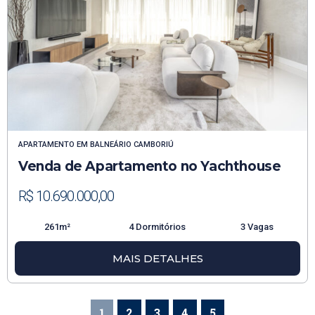
APARTAMENTO
EM
BALNEÁRIO CAMBORIÚ
Venda de Apartamento no Yachthouse
R$ 10.690.000,00
261m²
4 Dormitórios
3 Vagas
MAIS DETALHES
1
2
3
4
5