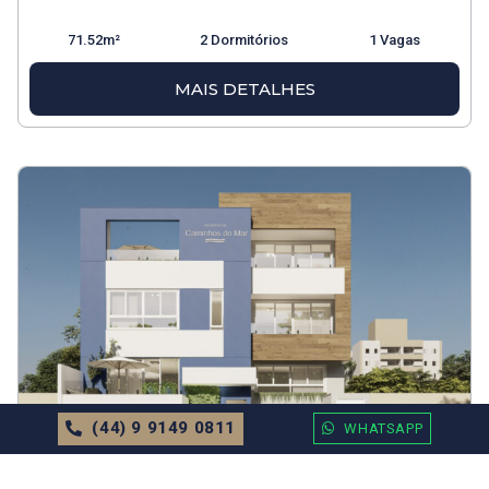
71.52m²
2 Dormitórios
1 Vagas
MAIS DETALHES
(44) 9 9149 0811
WHATSAPP