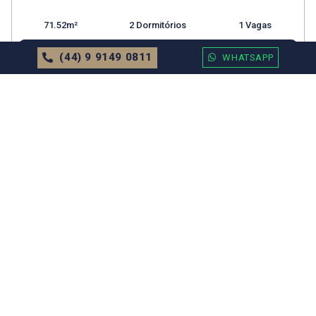
71.52m²
2 Dormitórios
1 Vagas
MAIS DETALHES
(44) 9 9149 0811
WHATSAPP