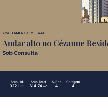
APARTAMENTO
EM
ITAJAÍ
Andar alto no Cézanne Resi
Sob Consulta
Área Útil
Área Total
Suítes
Garagem
322.1
614.74
4
4
m²
m²