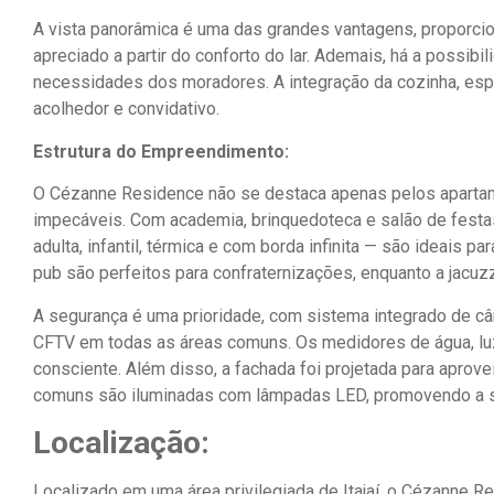
A vista panorâmica é uma das grandes vantagens, proporci
apreciado a partir do conforto do lar. Ademais, há a possibi
necessidades dos moradores. A integração da cozinha, espaço
acolhedor e convidativo.
Estrutura do Empreendimento:
O Cézanne Residence não se destaca apenas pelos apart
impecáveis. Com academia, brinquedoteca e salão de festas
adulta, infantil, térmica e com borda infinita — são ideais pa
pub são perfeitos para confraternizações, enquanto a jacu
A segurança é uma prioridade, com sistema integrado de câ
CFTV em todas as áreas comuns. Os medidores de água, lu
consciente. Além disso, a fachada foi projetada para aprovei
comuns são iluminadas com lâmpadas LED, promovendo a s
Localização:
Localizado em uma área privilegiada de Itajaí, o Cézanne R