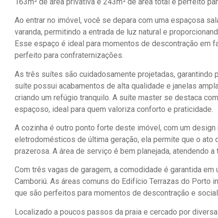
163m² de área privativa e 243m² de área total é perfeito pa
Ao entrar no imóvel, você se depara com uma espaçosa sal
varanda, permitindo a entrada de luz natural e proporciona
Esse espaço é ideal para momentos de descontração em fam
perfeito para confraternizações.
As três suítes são cuidadosamente projetadas, garantindo 
suíte possui acabamentos de alta qualidade e janelas ampl
criando um refúgio tranquilo. A suíte master se destaca com
espaçoso, ideal para quem valoriza conforto e praticidade.
A cozinha é outro ponto forte deste imóvel, com um design
eletrodomésticos de última geração, ela permite que o ato
prazerosa. A área de serviço é bem planejada, atendendo a 
Com três vagas de garagem, a comodidade é garantida em u
Camboriú. As áreas comuns do Edifício Terrazas do Porto in
que são perfeitos para momentos de descontração e social
Localizado a poucos passos da praia e cercado por diversa