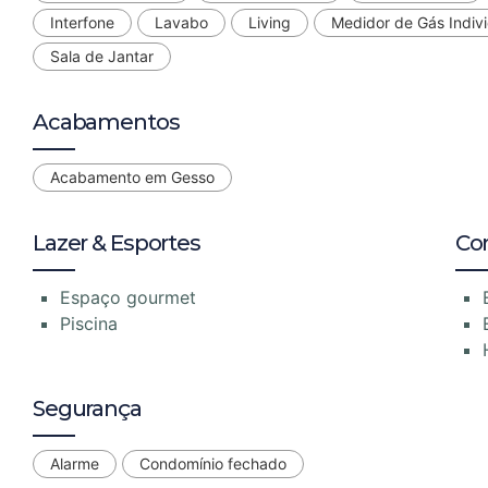
Interfone
Lavabo
Living
Medidor de Gás Indivi
Sala de Jantar
Acabamentos
Acabamento em Gesso
Lazer & Esportes
Co
Espaço gourmet
Piscina
Segurança
Alarme
Condomínio fechado