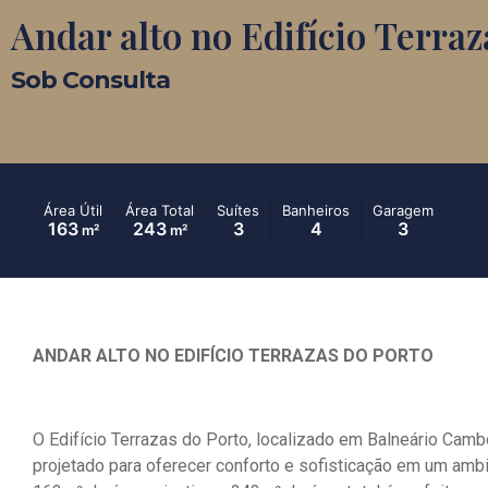
Andar alto no Edifício Terraz
Sob Consulta
Área Útil
Área Total
Suítes
Banheiros
Garagem
163
243
3
4
3
m²
m²
ANDAR ALTO NO EDIFÍCIO TERRAZAS DO PORTO
O Edifício Terrazas do Porto, localizado em Balneário Cambo
projetado para oferecer conforto e sofisticação em um amb