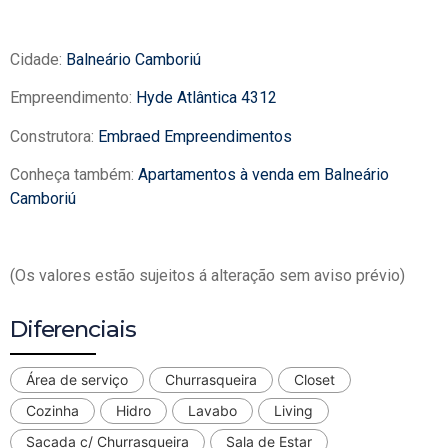
Cidade:
Balneário Camboriú
Empreendimento:
Hyde Atlântica 4312
Construtora:
Embraed Empreendimentos
Conheça também:
Apartamentos à venda em Balneário
Camboriú
(Os valores estão sujeitos á alteração sem aviso prévio)
Diferenciais
Área de serviço
Churrasqueira
Closet
Cozinha
Hidro
Lavabo
Living
Sacada c/ Churrasqueira
Sala de Estar