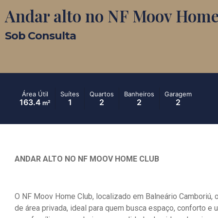
Andar alto no NF Moov Home
Sob Consulta
Área Útil
Suítes
Quartos
Banheiros
Garagem
163.4
1
2
2
2
m²
ANDAR ALTO NO NF MOOV HOME CLUB
O NF Moov Home Club, localizado em Balneário Camboriú,
de área privada, ideal para quem busca espaço, conforto e 