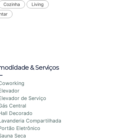
Cozinha
Living
ntar
modidade & Serviços
Coworking
Elevador
Elevador de Serviço
Gás Central
Hall Decorado
Lavanderia Compartilhada
Portão Eletrônico
Sauna Seca