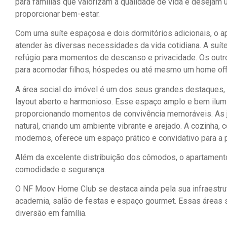
para famílias que valorizam a qualidade de vida e desejam 
proporcionar bem-estar.
Com uma suíte espaçosa e dois dormitórios adicionais, o ap
atender às diversas necessidades da vida cotidiana. A suít
refúgio para momentos de descanso e privacidade. Os outr
para acomodar filhos, hóspedes ou até mesmo um home offic
A área social do imóvel é um dos seus grandes destaques, i
layout aberto e harmonioso. Esse espaço amplo e bem ilumi
proporcionando momentos de convivência memoráveis. As j
natural, criando um ambiente vibrante e arejado. A cozinha
modernos, oferece um espaço prático e convidativo para a 
Além da excelente distribuição dos cômodos, o apartament
comodidade e segurança.
O NF Moov Home Club se destaca ainda pela sua infraestrutu
academia, salão de festas e espaço gourmet. Essas áreas
diversão em família.