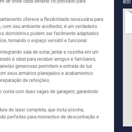
um lar onde cada detalhe foi pensado para
800
artamento oferece a flexibilidade necessária para
e, com seu ambiente acolhedor, é um verdadeiro
os dormitórios podem ser facilmente adaptados
e, tornando o espaço versátil e funcional.
ntegrando sala de estar, jantar e cozinha em um
nado é ideal para receber amigos e familiares,
anelas generosas permitem a entrada de luz
, com seus armários planejados e acabamentos
preparação de refeições.
o conta com duas vagas de garagem, garantindo
ra de lazer completa, que inclui piscina,
 são perfeitas para momentos de descontração e