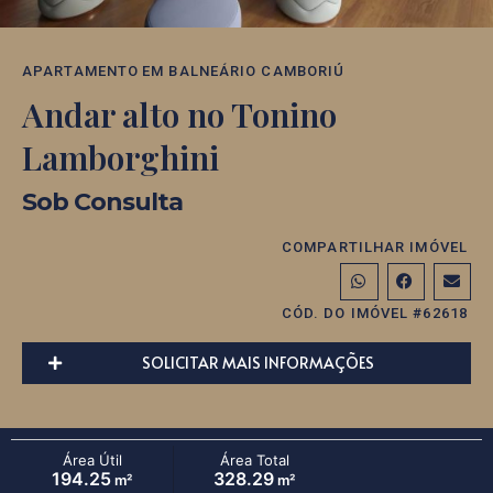
APARTAMENTO
EM
BALNEÁRIO CAMBORIÚ
Andar alto no Tonino
Lamborghini
Sob Consulta
COMPARTILHAR IMÓVEL
CÓD. DO IMÓVEL #62618
SOLICITAR MAIS INFORMAÇÕES
Área Útil
Área Total
194.25
328.29
m²
m²