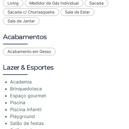
Living
Medidor de Gás Individual
Sacada
Sacada c/ Churrasqueira
Sala de Estar
Sala de Jantar
Acabamentos
Acabamento em Gesso
Lazer & Esportes
Academia
Brinquedoteca
Espaço gourmet
Piscina
Piscina Infantil
Playground
Salão de festas