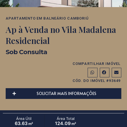
APARTAMENTO
EM
BALNEÁRIO CAMBORIÚ
Ap à Venda no Vila Madalena
Residencial
Sob Consulta
COMPARTILHAR IMÓVEL
CÓD. DO IMÓVEL #93649
SOLICITAR MAIS INFORMAÇÕES
Área Útil
Área Total
63.63
124.09
m²
m²