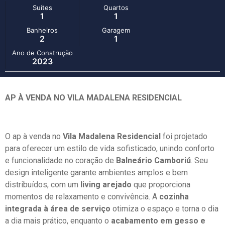
Suítes
Quartos
1
1
Banheiros
Garagem
2
1
Ano de Construção
2023
AP À VENDA NO VILA MADALENA RESIDENCIAL
O ap à venda no
Vila Madalena Residencial
foi projetado
para oferecer um estilo de vida sofisticado, unindo conforto
e funcionalidade no coração de
Balneário Camboriú
. Seu
design inteligente garante ambientes amplos e bem
distribuídos, com um
living arejado
que proporciona
momentos de relaxamento e convivência. A
cozinha
integrada à área de serviço
otimiza o espaço e torna o dia
a dia mais prático, enquanto o
acabamento em gesso e