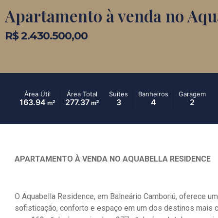
Apartamento à venda no Aqu
R$ 2.430.500,00
Área Útil
Área Total
Suítes
Banheiros
Garagem
163.94
277.37
3
4
2
m²
m²
APARTAMENTO À VENDA NO AQUABELLA RESIDENCE
O Aquabella Residence, em Balneário Camboriú, oferece um
sofisticação, conforto e espaço em um dos destinos mais co