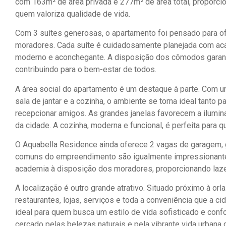
com 163m² de área privada e 277m² de área total, proporc
quem valoriza qualidade de vida.
Com 3 suítes generosas, o apartamento foi pensado para of
moradores. Cada suíte é cuidadosamente planejada com ac
moderno e aconchegante. A disposição dos cômodos garante 
contribuindo para o bem-estar de todos.
A área social do apartamento é um destaque à parte. Com um
sala de jantar e a cozinha, o ambiente se torna ideal tanto 
recepcionar amigos. As grandes janelas favorecem a ilumina
da cidade. A cozinha, moderna e funcional, é perfeita para 
O Aquabella Residence ainda oferece 2 vagas de garagem, 
comuns do empreendimento são igualmente impressionantes
academia à disposição dos moradores, proporcionando lazer
A localização é outro grande atrativo. Situado próximo à or
restaurantes, lojas, serviços e toda a conveniência que a c
ideal para quem busca um estilo de vida sofisticado e con
cercado pelas belezas naturais e pela vibrante vida urbana 