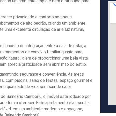
ionando um ambiente amplo e bem distribuído para
erecer privacidade e conforto aos seus
abamentos de alto padrão, criando um ambiente
uma excelente circulação de ar e luz natural,
 conceito de integração entre a sala de estar, a
para momentos de convívio familiar quanto para
ção natural, além de proporcionar uma bela vista
quem aprecia praticidade sem abrir mão do estilo.
garantindo segurança e conveniência. As áreas
, com piscina, salão de festas, espaço gourmet e
 e qualidade de vida sem sair de casa.
la de Balneário Camboriú, o imóvel está rodeado por
idade tem a oferecer. Este apartamento é a escolha
fortável, em um ambiente moderno e espaçoso,
de Balneário Camboriú.