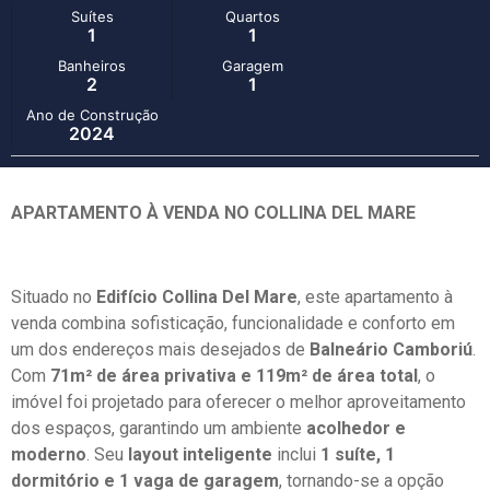
Suítes
Quartos
1
1
Banheiros
Garagem
2
1
Ano de Construção
2024
APARTAMENTO À VENDA NO COLLINA DEL MARE
Situado no
Edifício Collina Del Mare
, este apartamento à
venda combina sofisticação, funcionalidade e conforto em
um dos endereços mais desejados de
Balneário Camboriú
.
Com
71m² de área privativa e 119m² de área total
, o
imóvel foi projetado para oferecer o melhor aproveitamento
dos espaços, garantindo um ambiente
acolhedor e
moderno
. Seu
layout inteligente
inclui
1 suíte, 1
dormitório e 1 vaga de garagem
, tornando-se a opção