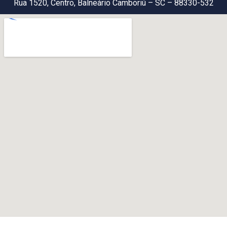
Rua 1520, Centro, Balneário Camboriú – SC – 88330-532