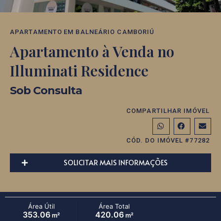
APARTAMENTO
EM
BALNEÁRIO CAMBORIÚ
Apartamento à Venda no
Illuminati Residence
Sob Consulta
COMPARTILHAR IMÓVEL
CÓD. DO IMÓVEL #77282
SOLICITAR MAIS INFORMAÇÕES
Área Útil
Área Total
353.06
420.06
m²
m²