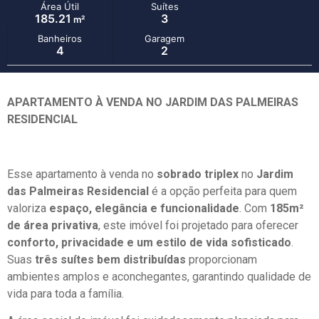
Área Útil
Suítes
185.21
3
m²
Banheiros
Garagem
4
2
APARTAMENTO À VENDA NO JARDIM DAS PALMEIRAS
RESIDENCIAL
Esse apartamento à venda no
sobrado triplex
no
Jardim
das Palmeiras Residencial
é a opção perfeita para quem
valoriza
espaço, elegância e funcionalidade
. Com
185m²
de área privativa
, este imóvel foi projetado para oferecer
conforto, privacidade e um estilo de vida sofisticado
.
Suas
três suítes bem distribuídas
proporcionam
ambientes amplos e aconchegantes, garantindo qualidade de
vida para toda a família.