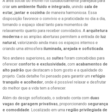
A área social do imóvel foi cuidadosamente planejada para
criar
um ambiente fluido e integrado
, unindo
sala de
estar, jantar e cozinha
de maneira harmoniosa. Essa
disposição favorece o convívio e a praticidade no dia a dia,
tornando o espaço ideal tanto para momentos de
relaxamento quanto para receber convidados. A
arquitetura
moderna
e as amplas aberturas permitem a entrada de
luz
natural
, valorizando ainda mais os espaços internos e
criando uma atmosfera
iluminada, arejada e sofisticada
.
Nos andares superiores, as
suítes
foram concebidas para
oferecer
conforto e exclusividade
, com
acabamentos de
alto padrão
que destacam o bom gosto e a qualidade do
projeto. Cada detalhe foi pensado para garantir um
refúgio
tranquilo e acolhedor
, onde é possível relaxar e desfrutar
do melhor que a vida tem a oferecer.
Além do design sofisticado, o sobrado conta com
duas
vagas de garagem privativas
, proporcionando
segurança
e comodidade
. Localizado em uma
região privilegiada de