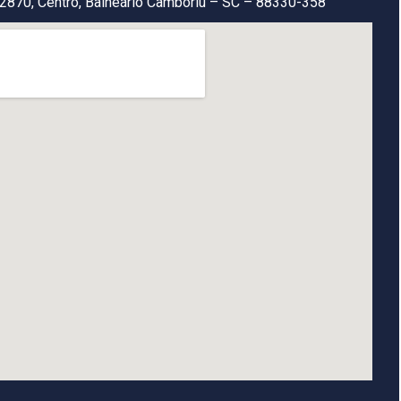
2870, Centro, Balneário Camboriú – SC – 88330-358