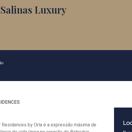
Salinas Luxury
ão
SIDENCES
Loc
ry Residences by Orla é a expressão máxima de
ência de vida única no coração de Balneário