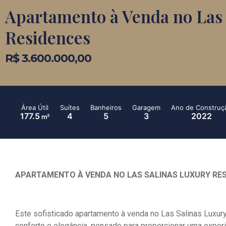
Apartamento à Venda no Las 
Residences
R$ 3.600.000,00
Área Útil
Suítes
Banheiros
Garagem
Ano de Construç
177.5
4
5
3
2022
m²
APARTAMENTO À VENDA NO LAS SALINAS LUXURY RE
Este sofisticado apartamento à venda no Las Salinas Luxu
conforto e elegância, pensado para proporcionar uma experi