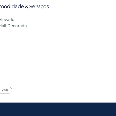
modidade & Serviços
Elevador
Hall Decorado
a 24h