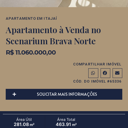
APARTAMENTO
EM
ITAJAÍ
Apartamento à Venda no
Scenarium Brava Norte
R$ 11.060.000,00
COMPARTILHAR IMÓVEL
CÓD. DO IMÓVEL #65336
SOLICITAR MAIS INFORMAÇÕES
Área Útil
Área Total
281.08
463.91
m²
m²