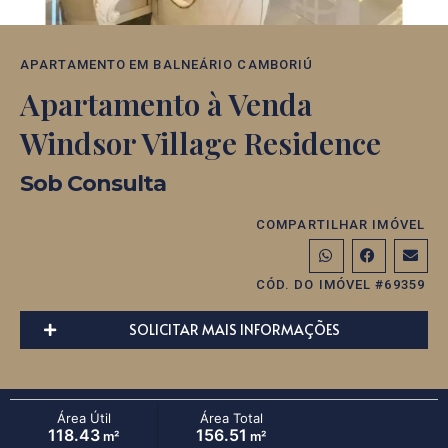
APARTAMENTO
EM
BALNEÁRIO CAMBORIÚ
Apartamento à Venda
Windsor Village Residence
Sob Consulta
COMPARTILHAR IMÓVEL
CÓD. DO IMÓVEL #69359
SOLICITAR MAIS INFORMAÇÕES
Área Útil
Área Total
118.43
156.51
m²
m²