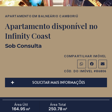
APARTAMENTO
EM
BALNEÁRIO CAMBORIÚ
Apartamento disponível no
Infinity Coast
Sob Consulta
COMPARTILHAR IMÓVEL
CÓD. DO IMÓVEL #86806
SOLICITAR MAIS INFORMAÇÕES
Área Útil
Área Total
164.95
250.78
m²
m²