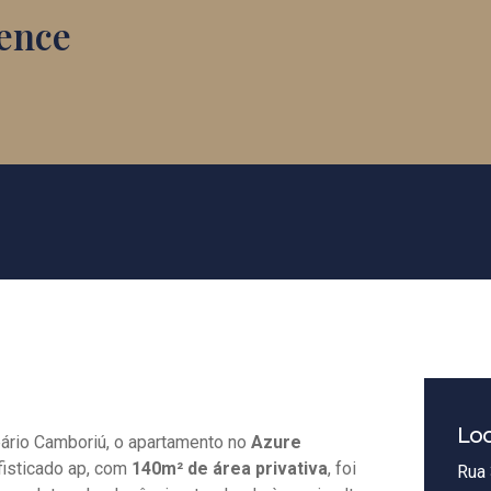
ence
Loc
ário Camboriú, o apartamento no
Azure
fisticado ap, com
140m² de área privativa
, foi
Rua 