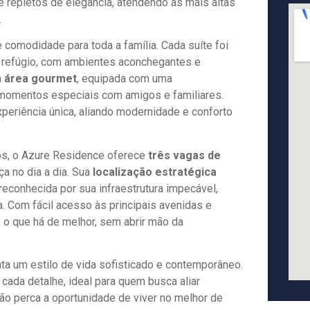
e repletos de elegância, atendendo às mais altas
.
e comodidade para toda a família. Cada suíte foi
 refúgio, com ambientes aconchegantes e
a
área gourmet
, equipada com uma
a momentos especiais com amigos e familiares.
eriência única, aliando modernidade e conforto
nos, o Azure Residence oferece
três vagas de
ça no dia a dia. Sua
localização estratégica
econhecida por sua infraestrutura impecável,
. Com fácil acesso às principais avenidas e
do o que há de melhor, sem abrir mão da
ta um estilo de vida sofisticado e contemporâneo.
cada detalhe, ideal para quem busca aliar
Não perca a oportunidade de viver no melhor de