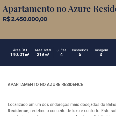
Apartamento no Azure Resid
R$ 2.450.000,00
Área Útil
Área Total
Suítes
Banheiros
Garagem
140.01
219
4
5
3
m²
m²
APARTAMENTO NO AZURE RESIDENCE
Localizado em um dos endereços mais desejados de Balne
Residence,
redefine o conceito de luxo e conforto. Este so