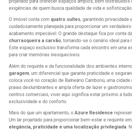
projetado para oferecer espaços amplos, bem distribuídos 
exigências de quem busca qualidade de vida e sofisticação
O imóvel conta com
quatro suítes
, garantindo privacidade 
cuidadosamente planejada para proporcionar um verdadeiro
acabamento impecável. O grande destaque fica por conta d
churrasqueira a carvão
, tornando-se o cenário ideal par
Este espaço exclusivo transforma cada encontro em uma exp
para criar memórias inesquecíveis.
Além do requinte e da funcionalidade dos ambientes inter
garagem
, um diferencial que garante praticidade e seguran
coloca você no coração de Balneário Camboriú, uma cidade r
praias deslumbrantes e ampla oferta de lazer e gastronomia
centros comerciais, viver aqui significa estar próximo a tu
exclusividade e do conforto.
Mais do que um apartamento, o
Azure Residence
represen
Um lar projetado para proporcionar bem-estar e requinte em 
elegância, praticidade e uma localização privilegiada
. 