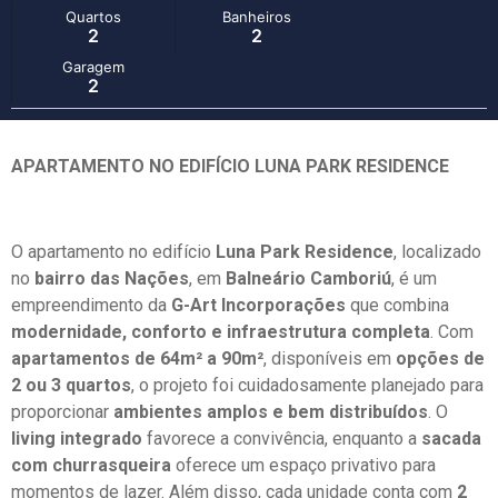
Quartos
Banheiros
2
2
Garagem
2
APARTAMENTO NO EDIFÍCIO LUNA PARK RESIDENCE
O apartamento no edifício
Luna Park Residence
, localizado
no
bairro das Nações
, em
Balneário Camboriú
, é um
empreendimento da
G-Art Incorporações
que combina
modernidade, conforto e infraestrutura completa
. Com
apartamentos de 64m² a 90m²
, disponíveis em
opções de
2 ou 3 quartos
, o projeto foi cuidadosamente planejado para
proporcionar
ambientes amplos e bem distribuídos
. O
living integrado
favorece a convivência, enquanto a
sacada
com churrasqueira
oferece um espaço privativo para
momentos de lazer. Além disso, cada unidade conta com
2