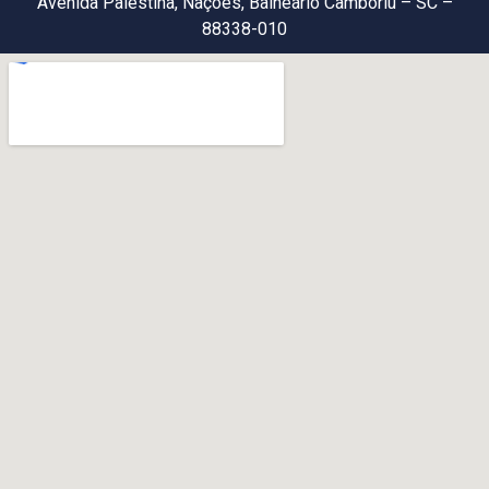
Avenida Palestina, Nações, Balneário Camboriú – SC –
88338-010