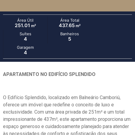
Área Útil
Área Total
251.01
437.65
m²
m²
Suítes
Banheiros
4
5
Garagem
4
APARTAMENTO NO EDIFÍCIO SPLENDIDO
O Edifício Splendido, localizado em Balneário Camboriú,
oferece um imóvel que redefine o conceito de luxo e
exclusividade. Com uma área privada de 251m² e um total
impressionante de 437m², este apartamento proporciona um
espaço generoso e cuidadosamente planejado para atender
às necessidades de conforto e sofisticação dos seus