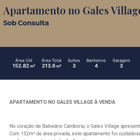
Apartamento no Gales Villag
Sob Consulta
Área Útil
Área Total
Suítes
Banheiros
Garagem
152.82
213.6
3
4
3
m²
m²
APARTAMENTO NO GALES VILLAGE À VENDA
No coração de Balneário Camboriú, o Gales Village apresent
Com 152m² de área privada, este apartamento foi cuidados