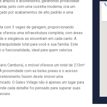
s amplos e acolhedores, garantindo privacidade
jantar, junto com uma cozinha moderna, cria um
alçado por acabamentos de alto padrão e uma
nta com 3 vagas de garagem, proporcionando
e oferece uma infraestrutura completa, com áreas
de e elegância se encontram em cada canto. A
anquilidade total para você e sua família. Este
e funcionalidade, ideal para quem valoriza
ário Camboriú, o imóvel oferece um total de 213m²
 A proximidade com as belas praias e o acesso
ntretenimento fazem deste imóvel uma
ticado. O Gales Village não é apenas um lugar para
onde cada detalhe foi pensado para superar suas
eciais.