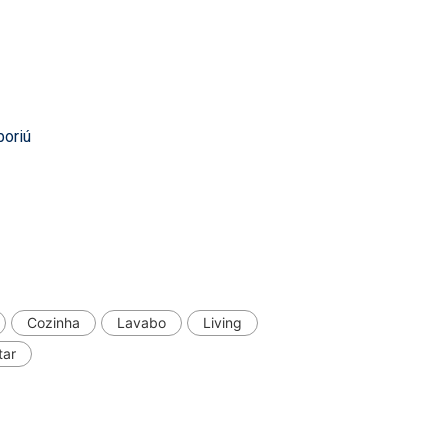
boriú
Cozinha
Lavabo
Living
tar