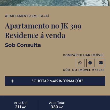
APARTAMENTO
EM
ITAJAÍ
Apartamento no JK 399
Residence á venda
Sob Consulta
COMPARTILHAR IMÓVEL
CÓD. DO IMÓVEL #75268
SOLICITAR MAIS INFORMAÇÕES
Área Útil
Área Total
211
330
m²
m²