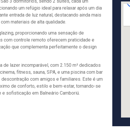
. São 3 dormitórios, sendo 2 suítes, cada um
cionando um refúgio ideal para relaxar após um dia
nte entrada de luz natural, destacando ainda mais
com materiais de alta qualidade.
glazing, proporcionando uma sensação de
as com controle remoto oferecem praticidade e
icação que complementa perfeitamente o design
ra de lazer incomparável, com 2.150 m² dedicados
 cinema, fitness, sauna, SPA, e uma piscina com bar
e descontração com amigos e familiares. Este é um
ximo de conforto, estilo e bem-estar, tornando-se
e e sofisticação em Balneário Camboriú.