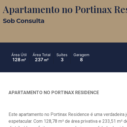
Apartamento no Portinax Re
Sob Consulta
Área Útil
Área Total
Suítes
Garagem
128
237
3
8
m²
m²
APARTAMENTO NO PORTINAX RESIDENCE
Este apartamento no Portinax Residence é uma verdadeira j
espetacular. Com 128,78 m² de área privativa e 233,51 m² 