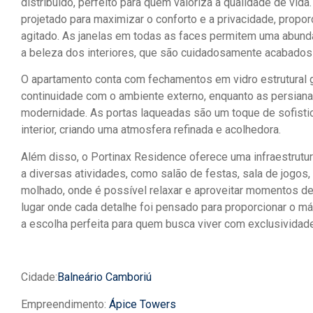
distribuído, perfeito para quem valoriza a qualidade de vida
projetado para maximizar o conforto e a privacidade, propor
agitado. As janelas em todas as faces permitem uma abunda
a beleza dos interiores, que são cuidadosamente acabados 
O apartamento conta com fechamentos em vidro estrutural 
continuidade com o ambiente externo, enquanto as persian
modernidade. As portas laqueadas são um toque de sofist
interior, criando uma atmosfera refinada e acolhedora.
Além disso, o Portinax Residence oferece uma infraestrutu
a diversas atividades, como salão de festas, sala de jogos,
molhado, onde é possível relaxar e aproveitar momentos d
lugar onde cada detalhe foi pensado para proporcionar o má
a escolha perfeita para quem busca viver com exclusividad
Cidade:
Balneário Camboriú
Empreendimento:
Ápice Towers