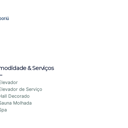
boriú
modidade & Serviços
Elevador
Elevador de Serviço
Hall Decorado
Sauna Molhada
Spa