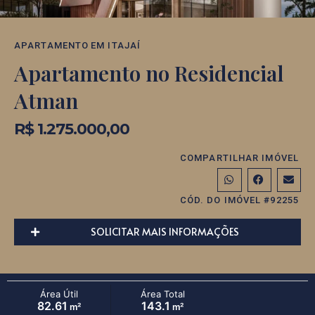
APARTAMENTO
EM
ITAJAÍ
Apartamento no Residencial
Atman
R$ 1.275.000,00
COMPARTILHAR IMÓVEL
CÓD. DO IMÓVEL #92255
SOLICITAR MAIS INFORMAÇÕES
Área Útil
Área Total
82.61
143.1
m²
m²