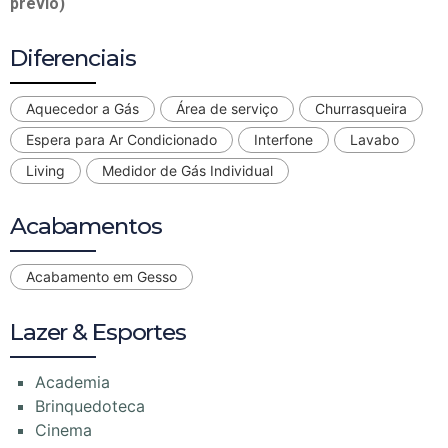
prévio)
Diferenciais
Aquecedor a Gás
Área de serviço
Churrasqueira
Espera para Ar Condicionado
Interfone
Lavabo
Living
Medidor de Gás Individual
Acabamentos
Acabamento em Gesso
Lazer & Esportes
Academia
Brinquedoteca
Cinema