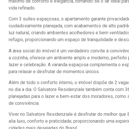
máximo de conforto e elegância, tornando-se o lar ideal par
vida refinado.
Com 3 suítes espaçosas, o apartamento garante privacidade 
cuidadosamente planejada, com acabamentos de alto padrão
luz natural, criando ambientes acolhedores e bem ventilado
refúgio, proporcionando um espaço de tranquilidade e desc
A área social do imóvel é um verdadeiro convite à convivênci
a cozinha, oferece um ambiente amplo e moderno, perfeito
lazer e celebração. A varanda espaçosa complementa o espa
para relaxar e desfrutar de momentos únicos.
Além de todo o conforto interno, o imóvel dispõe de 2 va
no dia a dia. O Salvatore Residenziale também conta com 36
planejadas para o lazer e bem-estar dos moradores, como s
de convivência.
Viver no Salvatore Residenziale é desfrutar do melhor que
alia luxo, conforto e praticidade, proporcionando uma exper
cidades mais desejadas do Brasil.