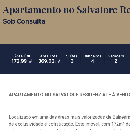
Apartamento no Salvatore Re
Sob Consulta
Área Útil
Área Total
Suítes
Banheiros
Garagem
172.99
369.02
3
4
2
m²
m²
APARTAMENTO NO SALVATORE RESIDENZIALE À VEND
Localizado em uma das áreas mais valorizadas de Balneári
de exclusividade e sofisticação. Este imóvel, com 172m² de 