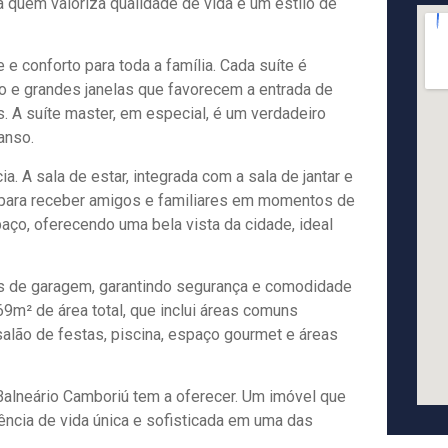
a quem valoriza qualidade de vida e um estilo de
e conforto para toda a família. Cada suíte é
 e grandes janelas que favorecem a entrada de
s. A suíte master, em especial, é um verdadeiro
anso.
a. A sala de estar, integrada com a sala de jantar e
 para receber amigos e familiares em momentos de
ço, oferecendo uma bela vista da cidade, ideal
gas de garagem, garantindo segurança e comodidade
9m² de área total, que inclui áreas comuns
alão de festas, piscina, espaço gourmet e áreas
 Balneário Camboriú tem a oferecer. Um imóvel que
iência de vida única e sofisticada em uma das