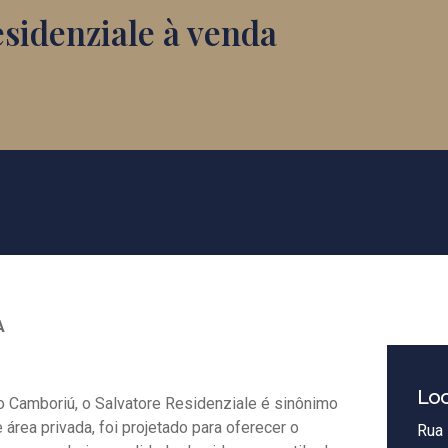
sidenziale à venda
A
Loc
o Camboriú, o Salvatore Residenziale é sinônimo
área privada, foi projetado para oferecer o
Rua 