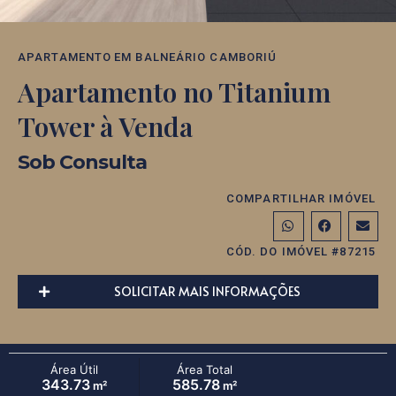
APARTAMENTO
EM
BALNEÁRIO CAMBORIÚ
Apartamento no Titanium
Tower à Venda
Sob Consulta
COMPARTILHAR IMÓVEL
CÓD. DO IMÓVEL #87215
SOLICITAR MAIS INFORMAÇÕES
Área Útil
Área Total
343.73
585.78
m²
m²