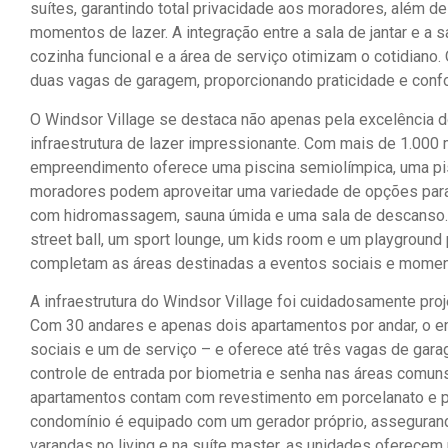
suítes, garantindo total privacidade aos moradores, além d
momentos de lazer. A integração entre a sala de jantar e a 
cozinha funcional e a área de serviço otimizam o cotidian
duas vagas de garagem, proporcionando praticidade e confo
O Windsor Village se destaca não apenas pela excelência
infraestrutura de lazer impressionante. Com mais de 1.000
empreendimento oferece uma piscina semiolímpica, uma pisc
moradores podem aproveitar uma variedade de opções para
com hidromassagem, sauna úmida e uma sala de descanso. P
street ball, um sport lounge, um kids room e um playground p
completam as áreas destinadas a eventos sociais e momen
A infraestrutura do Windsor Village foi cuidadosamente pro
Com 30 andares e apenas dois apartamentos por andar, o 
sociais e um de serviço – e oferece até três vagas de gar
controle de entrada por biometria e senha nas áreas comuns
apartamentos contam com revestimento em porcelanato e p
condomínio é equipado com um gerador próprio, assegurand
varandas no living e na suíte master, as unidades oferecem