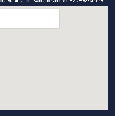
ida Brasil, Centro, Balneário Camboriú – SC – 88330-058