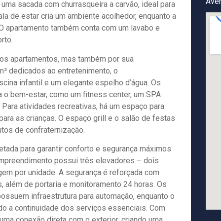
Aven
e uma sacada com churrasqueira a carvão, ideal para
sala de estar cria um ambiente acolhedor, enquanto a
o. O apartamento também conta com um lavabo e
rto.
 dos apartamentos, mas também por sua
 m² dedicados ao entretenimento, o
ina infantil e um elegante espelho d’água. Os
 o bem-estar, como um fitness center, um SPA
ara atividades recreativas, há um espaço para
ara as crianças. O espaço grill e o salão de festas
tos de confraternização.
jetada para garantir conforto e segurança máximos.
empreendimento possui três elevadores – dois
agem por unidade. A segurança é reforçada com
, além de portaria e monitoramento 24 horas. Os
ossuem infraestrutura para automação, enquanto o
o a continuidade dos serviços essenciais. Com
 uma conexão direta com o exterior, criando uma