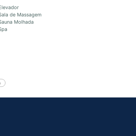
Elevador
Sala de Massagem
Sauna Molhada
Spa
a