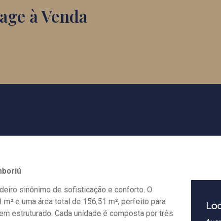
age à Venda
mboriú
eiro sinônimo de sofisticação e conforto. O
 m² e uma área total de 156,51 m², perfeito para
Loc
m estruturado. Cada unidade é composta por três