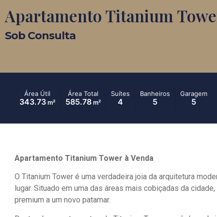
Apartamento Titanium Towe
Sob Consulta
Área Útil
Área Total
Suítes
Banheiros
Garagem
343.73
585.78
4
5
5
m²
m²
Apartamento Titanium Tower à Venda
O Titanium Tower é uma verdadeira joia da arquitetura moder
lugar. Situado em uma das áreas mais cobiçadas da cidade
premium a um novo patamar.