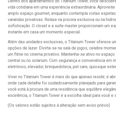
Dentro dos apartamentos do Titanium Tower, você descobrir
vida cotidiana em uma experiência extraordinária. Aprovei
amplo espaço gourmet, enquanto contempla vistas espetacul
varandas privativas. Relaxe na piscina exclusiva ou na hid
sofisticação. O closet e a suíte master proporcionam um e
instante em casa um momento especial.
Além das unidades exclusivas, o Titanium Tower oferece 
opções de lazer. Divirta-se na sala de jogos, celebre mom
um filme no cinema privativo. Mantenha-se ativo no espaço 
central ou no solarium. Com segurança e conveniência em 
eletrônico, elevador, brinquedoteca, pet care, quiosque externo
Viver no Titanium Tower é mais do que apenas residir; é abr
onde cada detalhe foi cuidadosamente planejado para garant
você está à procura de uma residência que equilibre elegâ
excelência, o Titanium Tower é a escolha ideal para você e s
(Os valores estão sujeitos á alteração sem aviso prévio)