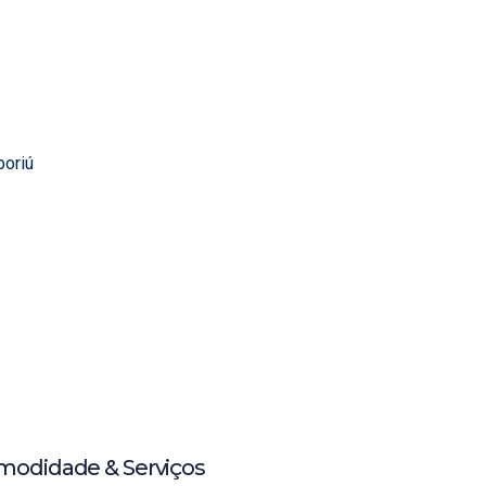
boriú
modidade & Serviços