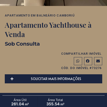
APARTAMENTO
EM
BALNEÁRIO CAMBORIÚ
Apartamento Yachthouse à
Venda
Sob Consulta
COMPARTILHAR IMÓVEL
CÓD. DO IMÓVEL #73276
SOLICITAR MAIS INFORMAÇÕES
Área Útil
Área Total
261.04
355.54
m²
m²