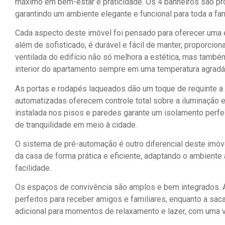
máximo em bem-estar e praticidade. Os 4 banheiros são pr
garantindo um ambiente elegante e funcional para toda a fam
Cada aspecto deste imóvel foi pensado para oferecer uma ex
além de sofisticado, é durável e fácil de manter, proporci
ventilada do edifício não só melhora a estética, mas també
interior do apartamento sempre em uma temperatura agradá
As portas e rodapés laqueados dão um toque de requinte a
automatizadas oferecem controle total sobre a iluminação 
instalada nos pisos e paredes garante um isolamento perfe
de tranquilidade em meio à cidade.
O sistema de pré-automação é outro diferencial deste imóv
da casa de forma prática e eficiente, adaptando o ambient
facilidade.
Os espaços de convivência são amplos e bem integrados. A sa
perfeitos para receber amigos e familiares, enquanto a s
adicional para momentos de relaxamento e lazer, com uma 