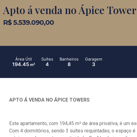
Apto á venda no Ápice Tower
R$ 5.539.090,00
Área Útil
Suítes
Banheiros
Garagem
194.45
4
8
3
m²
APTO Á VENDA NO ÁPICE TOWERS
Este apartamento, com 194,45 m² de área privativa, é um ex
Com 4 dormitórios, sendo 3 suítes requintadas, o espaço é