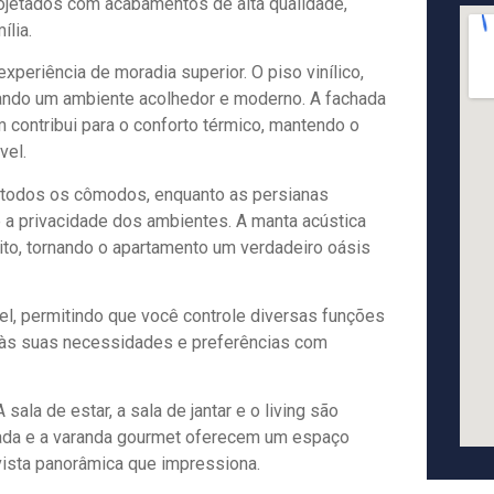
ojetados com acabamentos de alta qualidade,
ília.
periência de moradia superior. O piso vinílico,
onando um ambiente acolhedor e moderno. A fachada
m contribui para o conforto térmico, mantendo o
vel.
 todos os cômodos, enquanto as persianas
e a privacidade dos ambientes. A manta acústica
ito, tornando o apartamento um verdadeiro oásis
el, permitindo que você controle diversas funções
e às suas necessidades e preferências com
la de estar, a sala de jantar e o living são
acada e a varanda gourmet oferecem um espaço
vista panorâmica que impressiona.