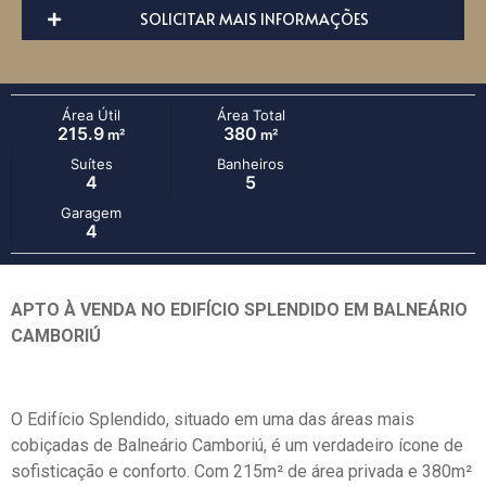
SOLICITAR MAIS INFORMAÇÕES
Área Útil
Área Total
215.9
380
m²
m²
Suítes
Banheiros
4
5
Garagem
4
APTO À VENDA NO EDIFÍCIO SPLENDIDO EM BALNEÁRIO
CAMBORIÚ
O Edifício Splendido, situado em uma das áreas mais
cobiçadas de Balneário Camboriú, é um verdadeiro ícone de
sofisticação e conforto. Com 215m² de área privada e 380m²