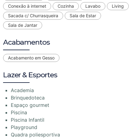
Conexão à internet
Cozinha
Lavabo
Living
Sacada c/ Churrasqueira
Sala de Estar
Sala de Jantar
Acabamentos
Acabamento em Gesso
Lazer & Esportes
Academia
Brinquedoteca
Espaço gourmet
Piscina
Piscina Infantil
Playground
Quadra poliesportiva