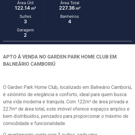
Área Útil
Área Total
122.14
227.36
m²
m²
Suítes
Banheiros
3
4
Garagem
2
APTO À VENDA NO GARDEN PARK HOME CLUB EM
BALNEÁRIO CAMBORIÚ
O Garden Park Home Club, localizado em Balneário Camboriú,
é sinônimo de elegância e conforto, ideal para quem busca
uma vida moderna e tranquila. Com 122m² de área privada e
227m² de área total, este imóvel oferece espaços amplos e
bem distribuídos, pensados para proporcionar o máximo de
comodidade e funcionalidade.
O apartamento conta com 3 suítes, cada uma