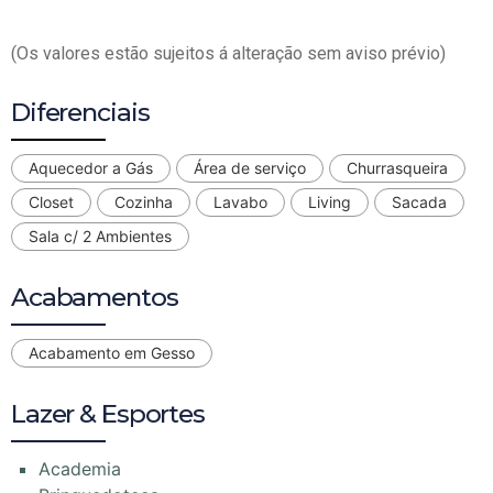
(Os valores estão sujeitos á alteração sem aviso prévio)
Diferenciais
Aquecedor a Gás
Área de serviço
Churrasqueira
Closet
Cozinha
Lavabo
Living
Sacada
Sala c/ 2 Ambientes
Acabamentos
Acabamento em Gesso
Lazer & Esportes
Academia