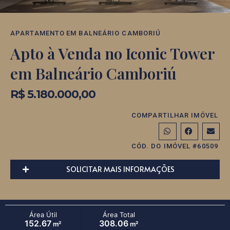
APARTAMENTO
EM
BALNEÁRIO CAMBORIÚ
Apto à Venda no Iconic Tower
em Balneário Camboriú
R$ 5.180.000,00
COMPARTILHAR IMÓVEL
CÓD. DO IMÓVEL #60509
SOLICITAR MAIS INFORMAÇÕES
Área Útil
Área Total
152.67
308.06
m²
m²