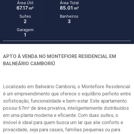
Área Útil
Área Total
67.17
85.01
m²
m²
Suítes
Banheiros
2
3
Garagem
1
APTO À VENDA NO MONTEFIORE RESIDENCIAL EM
BALNEÁRIO CAMBORIÚ
Localizado em Balneário Camboriú, o Montefiore Residencial
é um empreendimento que oferece o equilíbrio perfeito entre
sofisticação, funcionalidade e bem-estar. Este apartamento
possui 67m² de área privativa, inteligentemente distribuídos
em uma planta moderna e eficiente. Com duas suítes, o
imóvel é ideal para quem busca um lar que alie conforto e
privacidade, seja para casais, famílias pequenas ou para