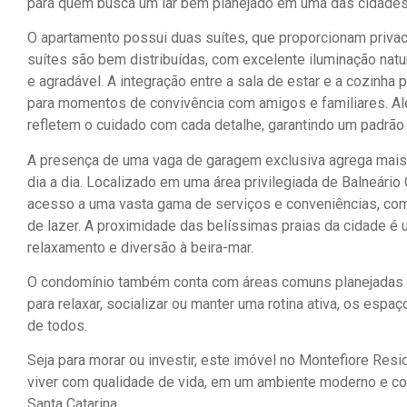
para quem busca um lar bem planejado em uma das cidades m
O apartamento possui duas suítes, que proporcionam priv
suítes são bem distribuídas, com excelente iluminação natu
e agradável. A integração entre a sala de estar e a cozinha 
para momentos de convivência com amigos e familiares. Al
refletem o cuidado com cada detalhe, garantindo um padrão
A presença de uma vaga de garagem exclusiva agrega mais p
dia a dia. Localizado em uma área privilegiada de Balneário
acesso a uma vasta gama de serviços e conveniências, co
de lazer. A proximidade das belíssimas praias da cidade é
relaxamento e diversão à beira-mar.
O condomínio também conta com áreas comuns planejadas p
para relaxar, socializar ou manter uma rotina ativa, os esp
de todos.
Seja para morar ou investir, este imóvel no Montefiore Res
viver com qualidade de vida, em um ambiente moderno e co
Santa Catarina.