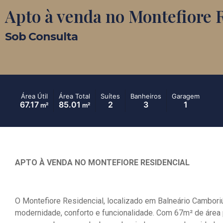
Apto à venda no Montefiore 
Sob Consulta
Área Útil
Área Total
Suítes
Banheiros
Garagem
67.17
85.01
2
3
1
m²
m²
APTO À VENDA NO MONTEFIORE RESIDENCIAL
O Montefiore Residencial, localizado em Balneário Cambor
modernidade, conforto e funcionalidade. Com 67m² de área pr