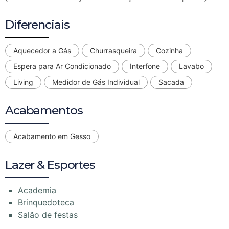
Diferenciais
Aquecedor a Gás
Churrasqueira
Cozinha
Espera para Ar Condicionado
Interfone
Lavabo
Living
Medidor de Gás Individual
Sacada
Acabamentos
Acabamento em Gesso
Lazer & Esportes
Academia
Brinquedoteca
Salão de festas