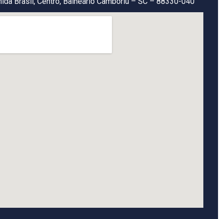
ida Brasil, Centro, Balneário Camboriú – SC – 88330-040