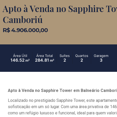
Apto à Venda no Sapphire T
Camboriú
R$ 4.906.000,00
Área Útil
Área Total
Suítes
Quartos
Garagem
146.52
284.81
2
2
3
m²
m²
Apto à Venda no Sapphire Tower em Balneário Cambor
Localizado no prestigiado Sapphire Tower, este apartamento
sofisticação em um só lugar. Com uma área privativa de 146
como um refúgio luxuoso e funcional, ideal para quem valori