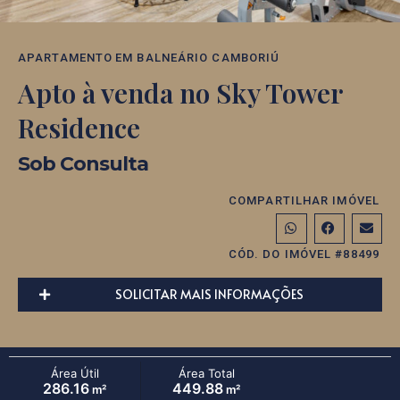
APARTAMENTO
EM
BALNEÁRIO CAMBORIÚ
Apto à venda no Sky Tower
Residence
Sob Consulta
COMPARTILHAR IMÓVEL
CÓD. DO IMÓVEL #88499
SOLICITAR MAIS INFORMAÇÕES
Área Útil
Área Total
286.16
449.88
m²
m²