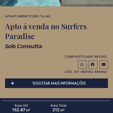
APARTAMENTO
EM
ITAJAÍ
Apto á venda no Surfers
Paradise
Sob Consulta
COMPARTILHAR IMÓVEL
CÓD. DO IMÓVEL #80062
SOLICITAR MAIS INFORMAÇÕES
Área Útil
Área Total
152.87
212
m²
m²