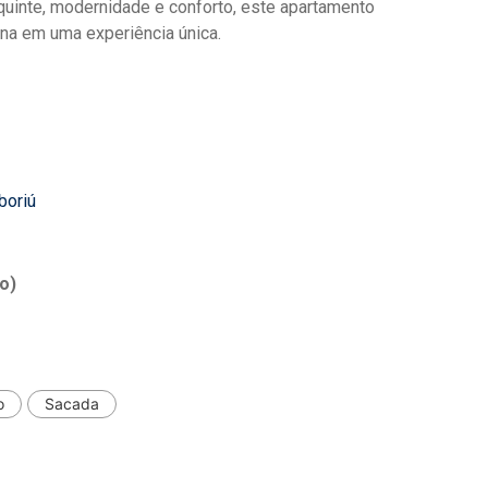
equinte, modernidade e conforto, este apartamento
ina em uma experiência única.
boriú
o)
o
Sacada