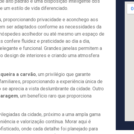
de alto padrão e uma disposição inteligente dos
 um estilo de vida diferenciado.
s
, proporcionando privacidade e aconchego aos
dem ser adaptados conforme as necessidades da
 de hóspedes acolhedor ou até mesmo um espaço de
 confere fluidez e praticidade ao dia a dia,
 elegante e funcional. Grandes janelas permitem a
do design de interiores e criando uma atmosfera
queira a carvão
, um privilégio que garante
iliares, proporcionando a experiência única de
 se aprecia a vista deslumbrante da cidade. Outro
 garagem
, um benefício raro que proporciona
vilegiadas da cidade, próximo a uma ampla gama
iência e valorização contínua. Morar aqui é
fisticado, onde cada detalhe foi planejado para