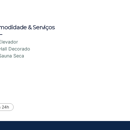
modidade & Serviços
Elevador
Hall Decorado
Sauna Seca
a 24h