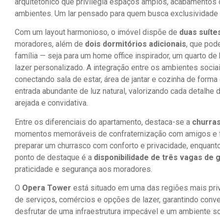
arquitetônico que privilegia espaços amplos, acabamentos 
ambientes. Um lar pensado para quem busca exclusividade e
Com um layout harmonioso, o imóvel dispõe de
duas suíte
moradores, além de
dois dormitórios adicionais
, que po
família — seja para um home office inspirador, um quarto
lazer personalizado. A integração entre os ambientes sociais
conectando sala de estar, área de jantar e cozinha de forma
entrada abundante de luz natural, valorizando cada detalhe 
arejada e convidativa.
Entre os diferenciais do apartamento, destaca-se a
churras
momentos memoráveis de confraternização com amigos e fam
preparar um churrasco com conforto e privacidade, enquanto
ponto de destaque é a
disponibilidade de três vagas de
praticidade e segurança aos moradores.
O
Opera Tower
está situado em uma das regiões mais pri
de serviços, comércios e opções de lazer, garantindo conven
desfrutar de uma infraestrutura impecável e um ambiente so