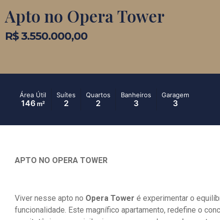
Apto no Opera Tower
R$ 3.550.000,00
Área Útil
Suítes
Quartos
Banheiros
Garagem
146
2
2
3
3
m²
APTO NO OPERA TOWER
Viver nesse apto no
Opera Tower
é experimentar o equilíbr
funcionalidade. Este magnífico apartamento, redefine o con