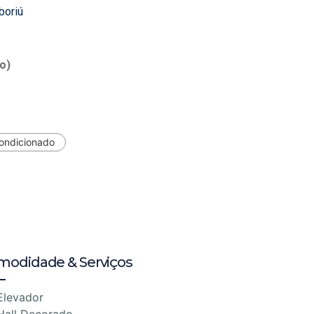
boriú
o)
Condicionado
modidade & Serviços
Elevador
Hall Decorado