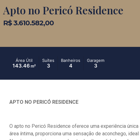
Apto no Pericó Residence
R$ 3.610.582,00
Área Útil
Suítes
Banheiros
Garagem
143.46
3
4
3
m²
APTO NO PERICÓ RESIDENCE
O apto no Pericó Residence oferece uma experiência única d
área íntima, proporciona uma sensação de aconchego, idea