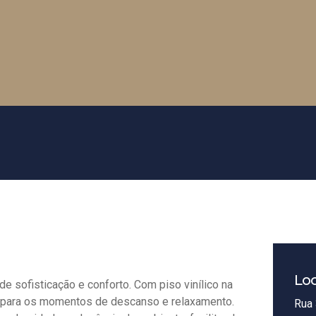
Loc
e sofisticação e conforto. Com piso vinílico na
l para os momentos de descanso e relaxamento.
Rua 