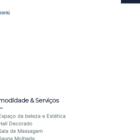
boriú
modidade & Serviços
Espaço da beleza e Estética
Hall Decorado
Sala de Massagem
Sauna Molhada