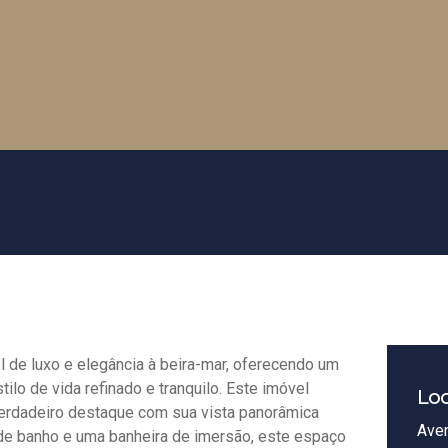
de luxo e elegância à beira-mar, oferecendo um
lo de vida refinado e tranquilo. Este imóvel
Loc
verdadeiro destaque com sua vista panorâmica
Aven
 de banho e uma banheira de imersão, este espaço