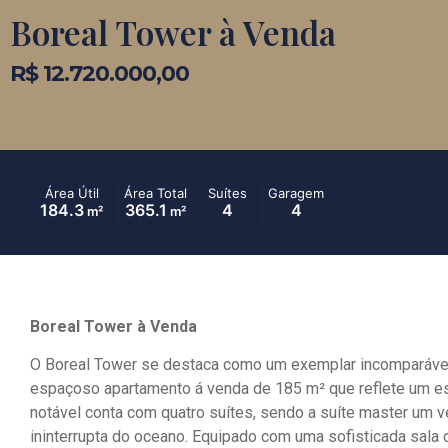
Boreal Tower à Venda
R$ 12.720.000,00
Área Útil
Área Total
Suítes
Garagem
184.3
365.1
4
4
m²
m²
Boreal Tower à Venda
O Boreal Tower se destaca como um exemplar incomparável 
espaçoso apartamento á venda de 185 m² que reflete um esti
notável conta com quatro suítes, sendo a suíte master um 
ininterrupta do oceano. Equipado com uma sofisticada sala