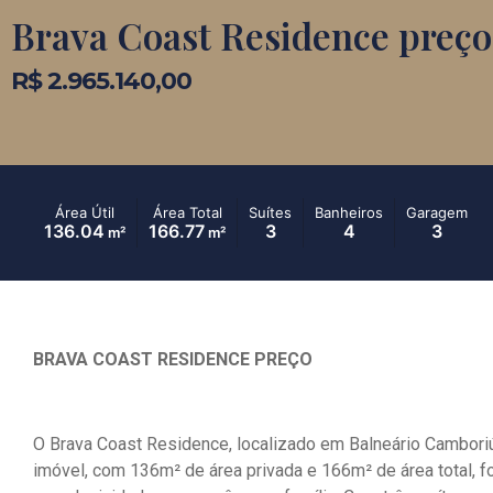
Brava Coast Residence preço
R$ 2.965.140,00
Área Útil
Área Total
Suítes
Banheiros
Garagem
136.04
166.77
3
4
3
m²
m²
BRAVA COAST RESIDENCE PREÇO
O Brava Coast Residence, localizado em Balneário Camboriú
imóvel, com 136m² de área privada e 166m² de área total, 