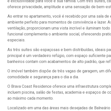
e exclusividade para você e sua família. Com três suítes,
oferece privacidade, amplitude e uma sensação de bem-est
Ao entrar no apartamento, você é recebido por uma sala de es
ambiente perfeito para momentos de convivência e lazer. A
ventilação, proporcionam uma vista incrível e iluminam tod
funcional complementa o ambiente social, oferecendo prati
especiais.
As três suítes são espaçosas e bem distribuídas, ideais par
principal é um verdadeiro refúgio, com espaço suficiente par
banheiros contam com acabamentos de alto padrão, que ref
O imóvel também dispõe de três vagas de garagem, um difer
comodidade e segurança para o dia a dia.
O Brava Coast Residence oferece uma infraestrutura compl
incluem piscina, salão de festas, academia e espaços de c
ao máximo cada momento.
Localizado em uma das áreas mais desejadas de Balneário